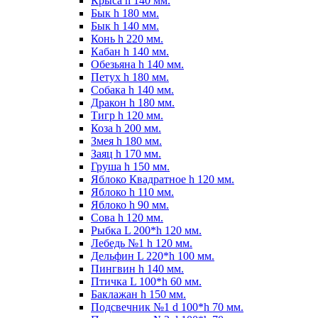
Крыса h 140 мм.
Бык h 180 мм.
Бык h 140 мм.
Конь h 220 мм.
Кабан h 140 мм.
Обезьяна h 140 мм.
Петух h 180 мм.
Собака h 140 мм.
Дракон h 180 мм.
Тигр h 120 мм.
Коза h 200 мм.
Змея h 180 мм.
Заяц h 170 мм.
Груша h 150 мм.
Яблоко Квадратное h 120 мм.
Яблоко h 110 мм.
Яблоко h 90 мм.
Сова h 120 мм.
Рыбка L 200*h 120 мм.
Лебедь №1 h 120 мм.
Дельфин L 220*h 100 мм.
Пингвин h 140 мм.
Птичка L 100*h 60 мм.
Баклажан h 150 мм.
Подсвечник №1 d 100*h 70 мм.