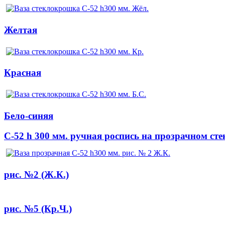
Желтая
Красная
Бело-синяя
C-52 h 300 мм. ручная роспись на прозрачном сте
рис. №2 (Ж.К.)
рис. №5 (Кр.Ч.)