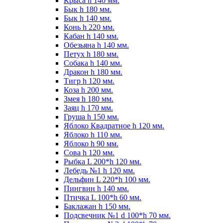
Крыса h 140 мм.
Бык h 180 мм.
Бык h 140 мм.
Конь h 220 мм.
Кабан h 140 мм.
Обезьяна h 140 мм.
Петух h 180 мм.
Собака h 140 мм.
Дракон h 180 мм.
Тигр h 120 мм.
Коза h 200 мм.
Змея h 180 мм.
Заяц h 170 мм.
Груша h 150 мм.
Яблоко Квадратное h 120 мм.
Яблоко h 110 мм.
Яблоко h 90 мм.
Сова h 120 мм.
Рыбка L 200*h 120 мм.
Лебедь №1 h 120 мм.
Дельфин L 220*h 100 мм.
Пингвин h 140 мм.
Птичка L 100*h 60 мм.
Баклажан h 150 мм.
Подсвечник №1 d 100*h 70 мм.