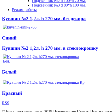
Подсвечник №2 d 100*h 70 мм.
Подсвечник №3 d 80*h 100 мм.
Режим работы
Кувшин №2 1,2л. h 270 мм. без декора
Синий
Кувшин №2 1,2л. h 270 мм. в стеклокрошку
Белый
Красный
RSS
© Все права защищены. 2019 Предприятие Стекло При копирова