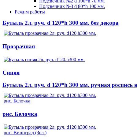
Подсвечник №2 d 100*h 70 мм.
Подсвечник №3 d 80*h 100 мм.
Режим работы
Бутыль 2л. руч. d 120*h 300 мм. без декора
Прозрачная
Синяя
Бутыль 2л. руч. d 120*h 300 мм. ручная роспись 
рис. Белочка