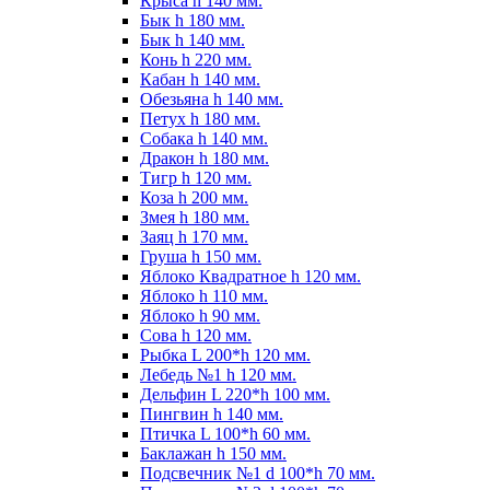
Крыса h 140 мм.
Бык h 180 мм.
Бык h 140 мм.
Конь h 220 мм.
Кабан h 140 мм.
Обезьяна h 140 мм.
Петух h 180 мм.
Собака h 140 мм.
Дракон h 180 мм.
Тигр h 120 мм.
Коза h 200 мм.
Змея h 180 мм.
Заяц h 170 мм.
Груша h 150 мм.
Яблоко Квадратное h 120 мм.
Яблоко h 110 мм.
Яблоко h 90 мм.
Сова h 120 мм.
Рыбка L 200*h 120 мм.
Лебедь №1 h 120 мм.
Дельфин L 220*h 100 мм.
Пингвин h 140 мм.
Птичка L 100*h 60 мм.
Баклажан h 150 мм.
Подсвечник №1 d 100*h 70 мм.