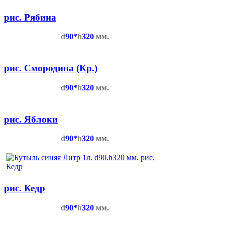
рис. Рябина
d
90*
h
320
мм.
рис. Смородина (Кр.)
d
90*
h
320
мм.
рис. Яблоки
d
90*
h
320
мм.
рис. Кедр
d
90*
h
320
мм.