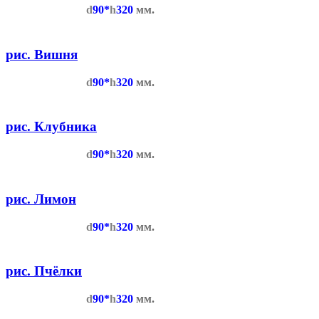
d
90*
h
320
мм.
рис. Вишня
d
90*
h
320
мм.
рис. Клубника
d
90*
h
320
мм.
рис. Лимон
d
90*
h
320
мм.
рис. Пчёлки
d
90*
h
320
мм.