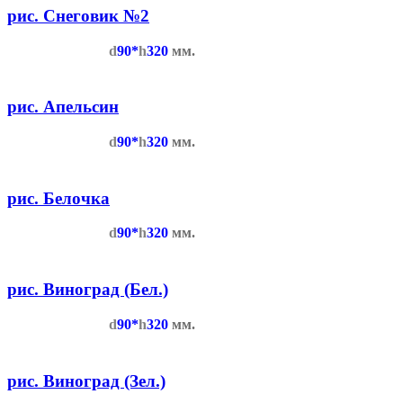
рис. Снеговик №2
d
90*
h
320
мм.
рис. Апельсин
d
90*
h
320
мм.
рис. Белочка
d
90*
h
320
мм.
рис. Виноград (Бел.)
d
90*
h
320
мм.
рис. Виноград (Зел.)